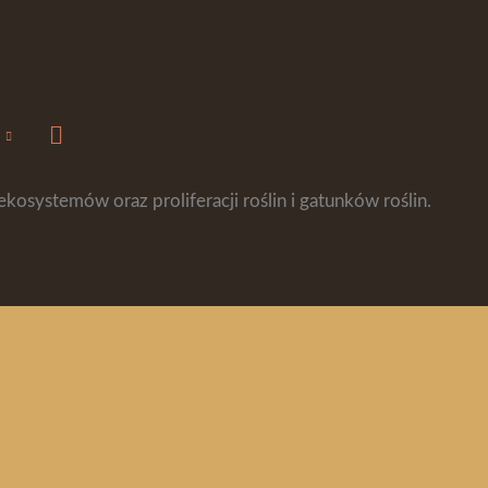
ć pszczoły bez ich uszkadzania lub zabijania.
ż to konieczne.
Szukaj
kosystemów oraz proliferacji roślin i gatunków roślin.