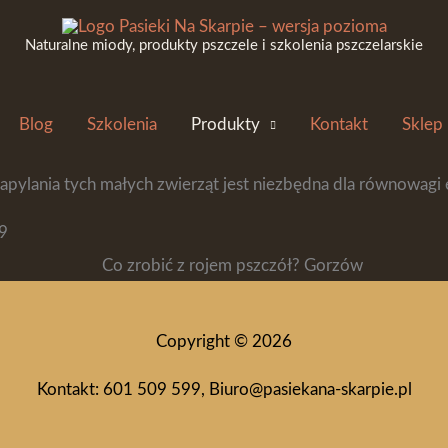
dobójczych! Zadzwoń do nas, pomożemy ci
bezpłatnie
przenieś
Naturalne miody, produkty pszczele i szkolenia pszczelarskie
pszczołom, obserwuj go z daleka, nie zbliżając się bardziej ni
Blog
Szkolenia
Produkty
Kontakt
Sklep
apylania tych małych zwierząt jest niezbędna dla równowagi e
9
Copyright © 2026
Kontakt: 601 509 599, Biuro@pasiekana-skarpie.pl