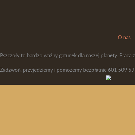
Co zrobić z rojem pszczół?
Jeśli natkniesz się na rój pszczół, nie używaj środków owa
Jeśli znalazłeś rój w pobliżu swojego domu, nie przeszkadzaj 
O nas
Trzymaj dzieci i zwierzęta w bezpiecznej odległości.
Pszczoły to bardzo ważny gatunek dla naszej planety. Praca z
Zadzwoń, przyjedziemy i pomożemy bezpłatnie 601 509 59