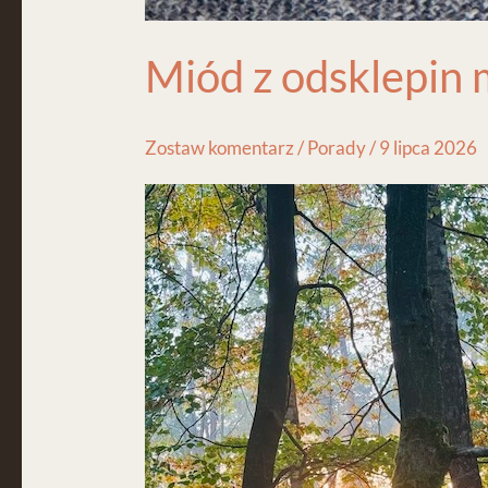
Miód z odsklepin
Zostaw komentarz
/
Porady
/
9 lipca 2026