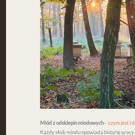
Miód z odsklepin miodowych
–
czym jest i 
Każdy słoik miodu opowiada historię pracy 