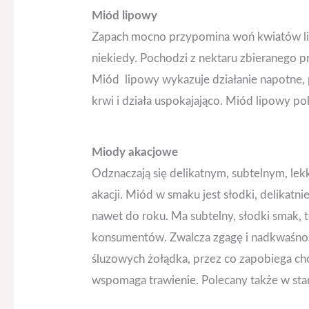
Miód lipowy
Zapach mocno przypomina woń kwiatów lip
niekiedy. Pochodzi z nektaru zbieranego pr
Miód lipowy wykazuje działanie napotne, 
krwi i działa uspokajająco. Miód lipowy pol
Miody akacjowe
Odznaczają się delikatnym, subtelnym, l
akacji. Miód w smaku jest słodki, delikatn
nawet do roku. Ma subtelny, słodki smak, 
konsumentów. Zwalcza zgagę i nadkwaśnoś
śluzowych żołądka, przez co zapobiega c
wspomaga trawienie. Polecany także w st