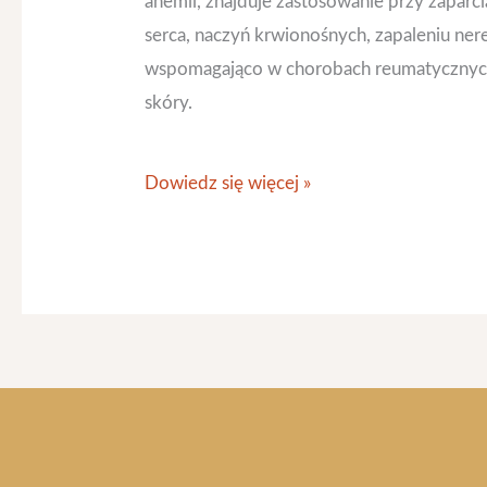
anemii, znajduje zastosowanie przy zapar
serca, naczyń krwionośnych, zapaleniu ne
wspomagająco w chorobach reumatycznych
skóry.
Dowiedz się więcej »