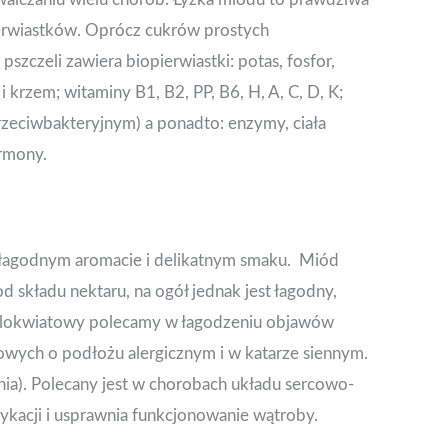
erwiastków. Oprócz cukrów prostych
szczeli zawiera biopierwiastki: potas, fosfor,
 krzem; witaminy B1, B2, PP, B6, H, A, C, D, K;
 przeciwbakteryjnym) a ponadto: enzymy, ciała
ormony.
 łagodnym aromacie i delikatnym smaku. Miód
d składu nektaru, na ogół jednak jest łagodny,
wielokwiatowy polecamy w łagodzeniu objawów
owych o podłożu alergicznym i w katarze siennym.
nia). Polecany jest w chorobach układu sercowo-
acji i usprawnia funkcjonowanie wątroby.