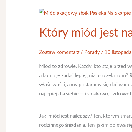
Który
miód
Który miód jest n
jest
najzdrowszy?
Zostaw komentarz
/
Porady
/
10 listopad
Miód to zdrowie. Każdy, kto staje przed w
a komu je zadać lepiej, niż pszczelarzom?
właściwości, a my postaramy się dać wam 
najlepiej dla siebie — i smakowo, i zdrowot
Jaki miód jest najlepszy? Ten, którym sma
rodzinnego śniadania. Ten, jakim polewa si