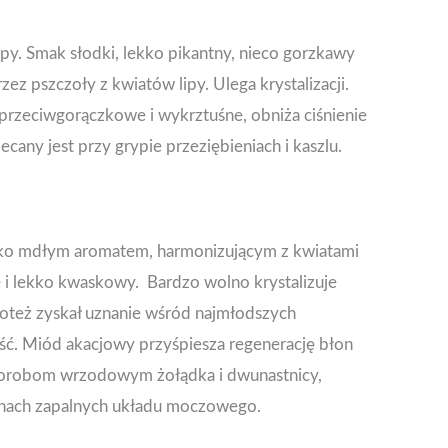
y. Smak słodki, lekko pikantny, nieco gorzkawy
zez pszczoły z kwiatów lipy. Ulega krystalizacji.
przeciwgorączkowe i wykrztuśne, obniża ciśnienie
ecany jest przy grypie przeziębieniach i kaszlu.
ekko mdłym aromatem, harmonizującym z kwiatami
ie i lekko kwaskowy. Bardzo wolno krystalizuje
toteż zyskał uznanie wśród najmłodszych
ć. Miód akacjowy przyśpiesza regenerację błon
horobom wrzodowym żołądka i dwunastnicy,
anach zapalnych układu moczowego.