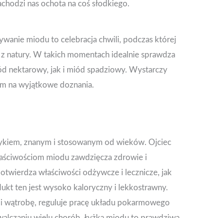
achodzi nas ochota na coś słodkiego.
ywanie miodu to celebracja chwili, podczas której
 z natury. W takich momentach idealnie sprawdza
ód nektarowy, jak i miód spadziowy. Wystarczy
ym na wyjątkowe doznania.
utykiem, znanym i stosowanym od wieków. Ojciec
łaściwościom miodu zawdzięcza zdrowie i
wierdza właściwości odżywcze i lecznicze, jak
ukt ten jest wysoko kaloryczny i lekkostrawny.
 i wątrobę, reguluje pracę układu pokarmowego
lczaniu wielu chorób. Łyżka miodu to prawdziwa