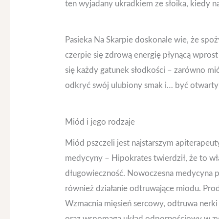
ten wyjadany ukradkiem ze słoika, kiedy n
Pasieka Na Skarpie doskonale wie, że spoż
czerpie się zdrową energię płynącą wprost
się każdy gatunek słodkości – zarówno mi
odkryć swój ulubiony smak i… być otwart
Miód i jego rodzaje
Miód pszczeli jest najstarszym apiterape
medycyny – Hipokrates twierdził, że to w
długowieczność. Nowoczesna medycyna pot
również działanie odtruwające miodu. Prod
Wzmacnia mięsień sercowy, odtruwa nerki
oraz wspomaga układ odpornościowy w zwa