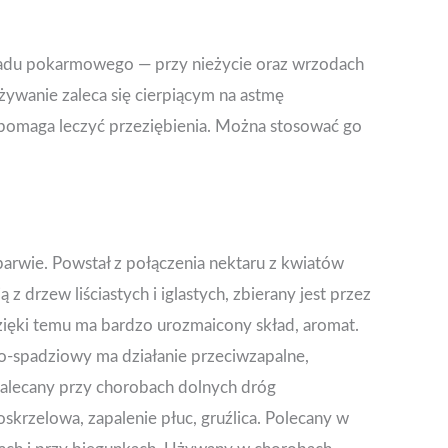
adu pokarmowego — przy nieżycie oraz wrzodach
żywanie zaleca się cierpiącym na astmę
pomaga leczyć przeziębienia. Można stosować go
arwie. Powstał z połączenia nektaru z kwiatów
 z drzew liściastych i iglastych, zbierany jest przez
ięki temu ma bardzo urozmaicony skład, aromat.
o-spadziowy ma działanie przeciwzapalne,
Zalecany przy chorobach dolnych dróg
skrzelowa, zapalenie płuc, gruźlica. Polecany w