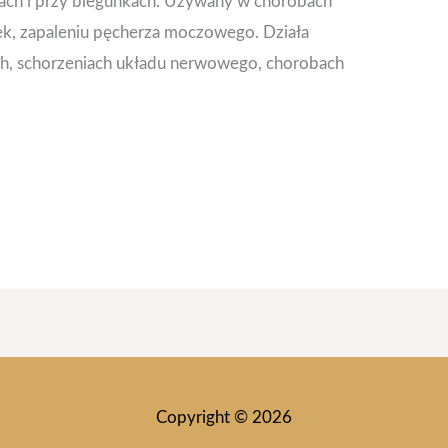
ciach i przy biegunkach. Używany w chorobach
rek, zapaleniu pęcherza moczowego. Działa
, schorzeniach układu nerwowego, chorobach
Copyright © 2026