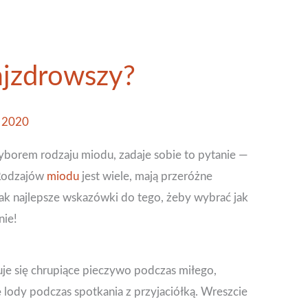
ajzdrowszy?
a 2020
yborem rodzaju miodu, zadaje sobie to pytanie —
 Rodzajów
miodu
jest wiele, mają przeróżne
jak najlepsze wskazówki do tego, żeby wybrać jak
nie!
ruje się chrupiące pieczywo podczas miłego,
ę lody podczas spotkania z przyjaciółką. Wreszcie