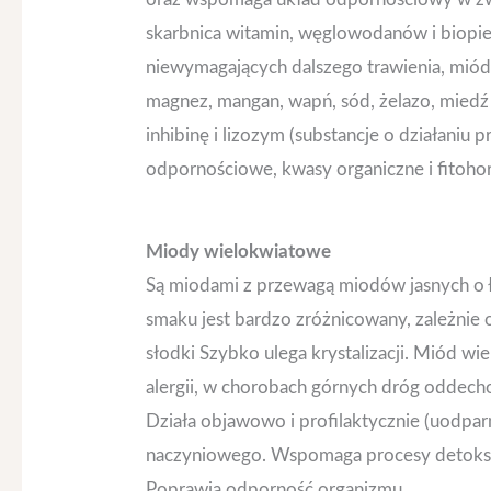
skarbnica witamin, węglowodanów i biopi
niewymagających dalszego trawienia, miód p
magnez, mangan, wapń, sód, żelazo, miedź i
inhibinę i lizozym (substancje o działaniu
odpornościowe, kwasy organiczne i fitoh
Miody wielokwiatowe
Są miodami z przewagą miodów jasnych o
smaku jest bardzo zróżnicowany, zależnie o
słodki Szybko ulega krystalizacji. Miód 
alergii, w chorobach górnych dróg oddech
Działa objawowo i profilaktycznie (uodpar
naczyniowego. Wspomaga procesy detoksyk
Poprawia odporność organizmu.