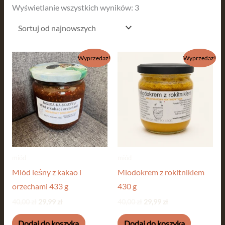
Wyświetlanie wszystkich wyników: 3
Pierwotna
Aktualna
Pierwotna
Aktualna
Wyprzedaż!
Wyprzedaż!
cena
cena
cena
cena
wynosiła:
wynosi:
wynosiła:
wynosi:
40,00 zł.
29,99 zł.
40,00 zł.
29,99 zł.
miód
miód
Miód leśny z kakao i
Miodokrem z rokitnikiem
orzechami 433 g
430 g
40,00
zł
29,99
zł
40,00
zł
29,99
zł
Dodaj do koszyka
Dodaj do koszyka