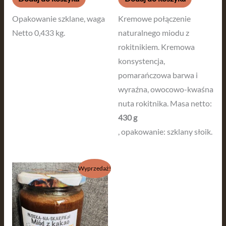
Opakowanie szklane, waga
Kremowe połączenie
Netto 0,433 kg.
naturalnego miodu z
rokitnikiem. Kremowa
konsystencja,
pomarańczowa barwa i
wyraźna, owocowo-kwaśna
nuta rokitnika. Masa netto:
430 g
, opakowanie: szklany słoik.
Pierwotna
Aktualna
Wyprzedaż!
cena
cena
wynosiła:
wynosi:
40,00 zł.
29,99 zł.