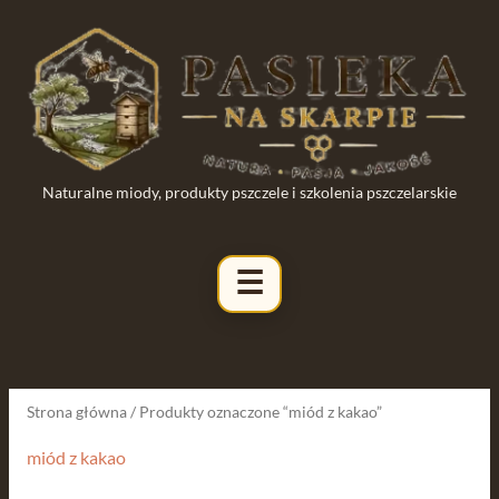
Przejdź
do
treści
Naturalne miody, produkty pszczele i szkolenia pszczelarskie
Posortowane
według
najnowszych
Strona główna
/ Produkty oznaczone “miód z kakao”
miód z kakao