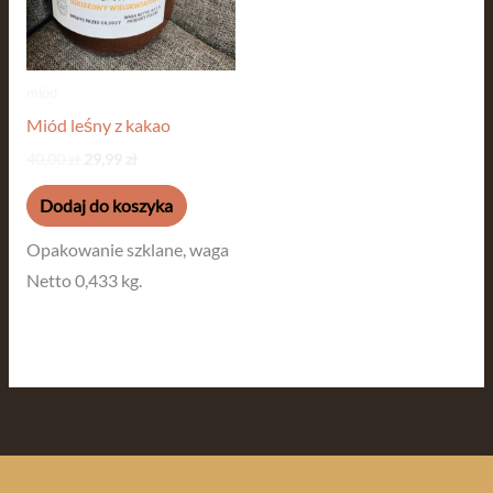
miód
Miód leśny z kakao
40,00
zł
29,99
zł
Dodaj do koszyka
Opakowanie szklane, waga
Netto 0,433 kg.