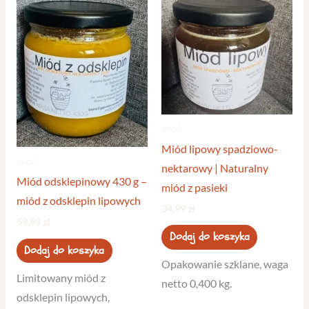
miód
Miód lipowy spadziowo-
miód
nektarowy | Naturalny
Miód odsklepinowy 430 g –
miód z pasieki
miód z odsklepin lipowych
34,99
zł
59,99
zł
Dodaj do koszyka
Dodaj do koszyka
Opakowanie szklane, waga
Limitowany miód z
netto 0,400 kg.
odsklepin lipowych,