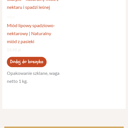
miód
Miód lipowy spadziowo-
nektarowy | Naturalny
miód z pasieki
59,99
zł
Dodaj do koszyka
Opakowanie szklane, waga
netto 1 kg.