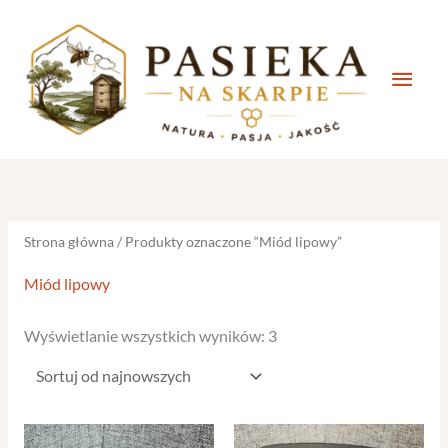
Głów
menu
Posortowane
według
najnowszych
Strona główna
/ Produkty oznaczone “Miód lipowy”
Miód lipowy
Wyświetlanie wszystkich wyników: 3