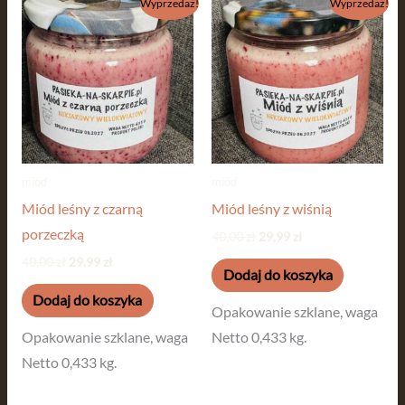
Wyprzedaż!
Wyprzedaż!
cena
cena
cena
cena
wynosiła:
wynosi:
wynosiła:
wynosi:
40,00 zł.
29,99 zł.
40,00 zł.
29,99 zł.
miód
miód
Miód leśny z czarną
Miód leśny z wiśnią
porzeczką
40,00
zł
29,99
zł
40,00
zł
29,99
zł
Dodaj do koszyka
Dodaj do koszyka
Opakowanie szklane, waga
Opakowanie szklane, waga
Netto 0,433 kg.
Netto 0,433 kg.