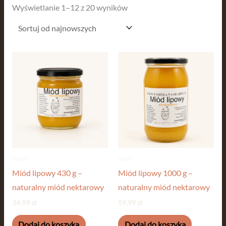
Wyświetlanie 1–12 z 20 wyników
miód
miód
Miód lipowy 430 g –
Miód lipowy 1000 g –
naturalny miód nektarowy
naturalny miód nektarowy
34,99
zł
59,99
zł
Dodaj do koszyka
Dodaj do koszyka