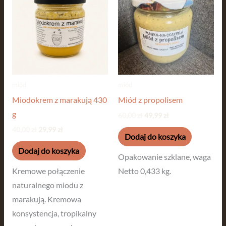
wynosiła:
wynosi:
wynosiła:
wynosi:
40,00 zł.
29,99 zł.
60,00 zł.
49,99 zł.
miód
miód
Miodokrem z marakują 430
Miód z propolisem
g
60,00
zł
49,99
zł
40,00
zł
29,99
zł
Dodaj do koszyka
Dodaj do koszyka
Opakowanie szklane, waga
Kremowe połączenie
Netto 0,433 kg.
naturalnego miodu z
marakują. Kremowa
konsystencja, tropikalny