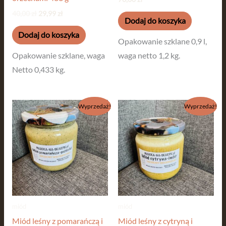
40,00
zł
29,99
zł
Dodaj do koszyka
Dodaj do koszyka
Opakowanie szklane 0,9 l,
Opakowanie szklane, waga
waga netto 1,2 kg.
Netto 0,433 kg.
Pierwotna
Aktualna
Pierwotna
Aktualna
Wyprzedaż!
Wyprzedaż!
cena
cena
cena
cena
wynosiła:
wynosi:
wynosiła:
wynosi:
40,00 zł.
29,99 zł.
40,00 zł.
29,99 zł.
miód
miód
Miód leśny z pomarańczą i
Miód leśny z cytryną i