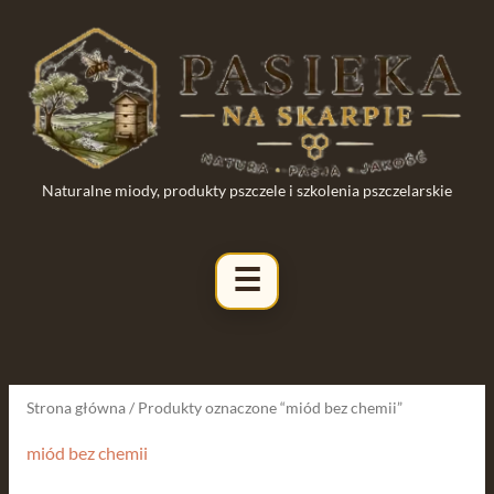
Przejdź
do
treści
Naturalne miody, produkty pszczele i szkolenia pszczelarskie
Posortowane
według
najnowszych
Strona główna
/ Produkty oznaczone “miód bez chemii”
miód bez chemii