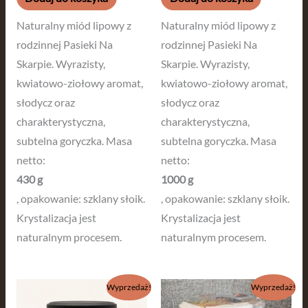
Naturalny miód lipowy z
Naturalny miód lipowy z
rodzinnej Pasieki Na
rodzinnej Pasieki Na
Skarpie. Wyrazisty,
Skarpie. Wyrazisty,
kwiatowo-ziołowy aromat,
kwiatowo-ziołowy aromat,
słodycz oraz
słodycz oraz
charakterystyczna,
charakterystyczna,
subtelna goryczka. Masa
subtelna goryczka. Masa
netto:
netto:
430 g
1000 g
, opakowanie: szklany słoik.
, opakowanie: szklany słoik.
Krystalizacja jest
Krystalizacja jest
naturalnym procesem.
naturalnym procesem.
Pierwotna
Aktualna
Pierwotna
Aktualna
Wyprzedaż!
Wyprzedaż!
cena
cena
cena
cena