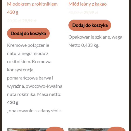
Miodokrem z rokitnikiem
Miód leśny z kakao
430 g
40,00
zł
29,99
zł
40,00
zł
29,99
zł
Dodaj do koszyka
Dodaj do koszyka
Opakowanie szklane, waga
Kremowe połączenie
Netto 0,433 kg.
naturalnego miodu z
rokitnikiem. Kremowa
konsystencja,
pomarańczowa barwa i
wyraźna, owocowo-kwaśna
nuta rokitnika. Masa netto:
430 g
, opakowanie: szklany słoik.
Pierwotna
Aktualna
Pierwotna
Aktualna