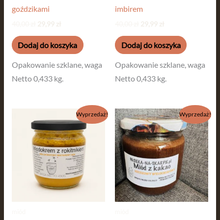
goździkami
imbirem
40,00
zł
29,99
zł
40,00
zł
29,99
zł
Dodaj do koszyka
Dodaj do koszyka
Opakowanie szklane, waga
Opakowanie szklane, waga
Netto 0,433 kg.
Netto 0,433 kg.
Pierwotna
Aktualna
Pierwotna
Aktualna
Wyprzedaż!
Wyprzedaż!
cena
cena
cena
cena
wynosiła:
wynosi:
wynosiła:
wynosi:
40,00 zł.
29,99 zł.
40,00 zł.
29,99 zł.
miód
miód