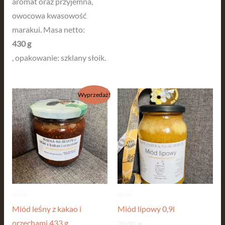
aromat oraz przyjemna,
owocowa kwasowość
marakui. Masa netto:
430 g
, opakowanie: szklany słoik.
Pierwotna
Aktualna
Wyprzedaż!
cena
cena
wynosiła:
wynosi:
40,00 zł.
29,99 zł.
miód
miód
Miód leśny z kakao i
Miód lipowy 0,9l
orzechami 433 g
70,00
zł