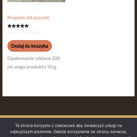
produkty pszczele
Propolis-kit pszczeli
Oceniono
100,00
zł
49,99
zł
5.00
na 5
Dodaj do koszyka
Opakowanie szklane 200
ml, waga produktu 50 g.
Ta strona korzysta z ciasteczek aby świadczyć usługi na
Copyright © 2026
najwyższym poziomie. Dalsze korzystanie ze strony oznacza,