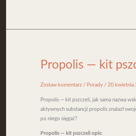
Propolis
Propolis — kit psz
—
kit
Zostaw komentarz
/
Porady
/
20 kwietnia
pszczeli
Propolis — kit pszczeli, jak sama nazwa ws
aktywnych substancji propolis znalazł swo
po niego sięgać?
Propolis — kit pszczeli opis: