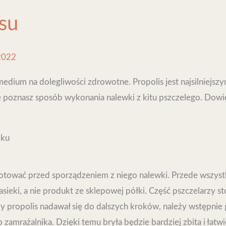
su
 2022
edium na dolegliwości zdrowotne. Propolis jest najsilniejsz
ule poznasz sposób wykonania nalewki z kitu pszczelego. Do
oku
otować przed sporządzeniem z niego nalewki. Przede wszystki
pasieki, a nie produkt ze sklepowej półki. Część pszczelarzy
 propolis nadawał się do dalszych kroków, należy wstępnie g
zamrażalnika. Dzięki temu bryła będzie bardziej zbita i łatwi