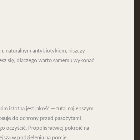
ym, naturalnym antybiotykiem, niszczy
wiesz się, dlaczego warto samemu wykonać
m istotna jest jakość — tutaj najlepszym
 stosuje do ochrony przed pasożytami
o oczyścić. Propolis łatwiej pokroić na
ejsza w podzieleniu na porcje.