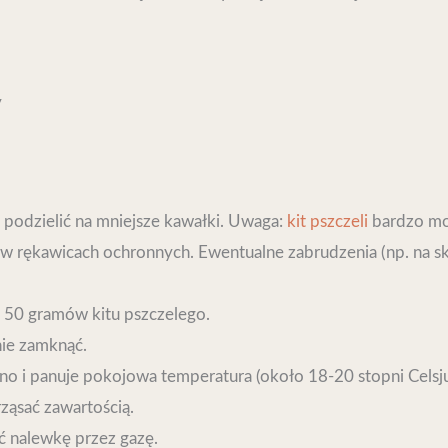
y
i podzielić na mniejsze kawałki. Uwaga:
kit pszczeli
bardzo moc
ć w rękawicach ochronnych. Ewentualne zabrudzenia (np. na
ć 50 gramów kitu pszczelego.
nie zamknąć.
mno i panuje pokojowa temperatura (około 18-20 stopni Celsju
rząsać zawartością.
ć nalewkę przez gazę.