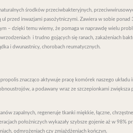
ch naturalnych środków przeciwbakteryjnych, przeciwwirusowyc
 ul przed inwazjami pasożytniczymi. Zawiera w sobie ponad 
nym – dzięki temu wiemy, że pomaga w naprawdę wielu prob
, owrzodzeniach i trudno gojących się ranach, zakażeniach ba
dka i dwunastnicy, chorobach reumatycznych.
e propolis znacząco aktywuje pracę komórek naszego układu
robnoustrojów, a podawany wraz ze szczepionkami zwiększa p
anów zapalnych, regeneruje tkanki miękkie, łączne, chrzęstne 
peracjach położniczych wykazały szybsze gojenie aż w 98% 
niach, odmrożeniach czy zmiażdżeniach kończyn.