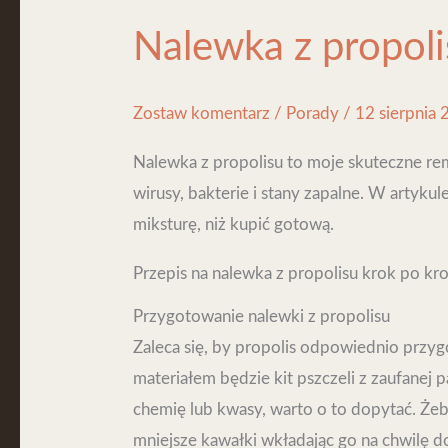
z
Nalewka z propoli
propolisu
Zostaw komentarz
/
Porady
/
12 sierpnia
Nalewka z propolisu to moje skuteczne rem
wirusy, bakterie i stany zapalne. W artyk
miksturę, niż kupić gotową.
Przepis na nalewka z propolisu krok po kr
Przygotowanie nalewki z propolisu
Zaleca się, by propolis odpowiednio przyg
materiałem będzie kit pszczeli z zaufanej 
chemię lub kwasy, warto o to dopytać. Żeby
mniejsze kawałki wkładając go na chwilę do 