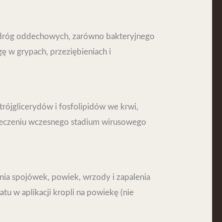
ch dróg oddechowych, zarówno bakteryjnego
gę w grypach, przeziębieniach i
rójglicerydów i fosfolipidów we krwi,
 leczeniu wczesnego stadium wirusowego
nia spojówek, powiek, wrzody i zapalenia
 w aplikacji kropli na powiekę (nie