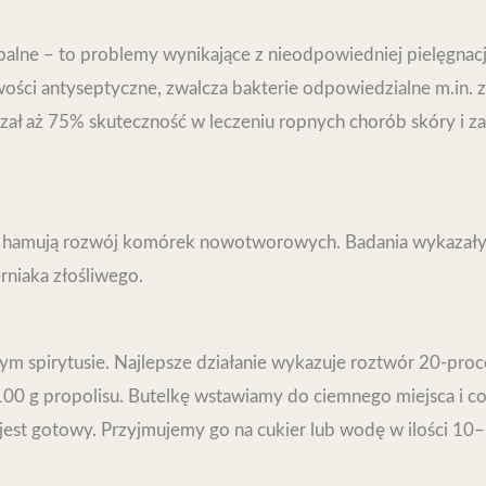
apalne – to problemy wynikające z nieodpowiedniej pielęgnacji s
ci antyseptyczne, zwalcza bakterie odpowiedzialne m.in. za 
zał aż 75% skuteczność w leczeniu ropnych chorób skóry i zap
e hamują rozwój komórek nowotworowych. Badania wykazały j
zerniaka złośliwego.
ym spirytusie. Najlepsze działanie wykazuje roztwór 20-pro
0 g propolisu. Butelkę wstawiamy do ciemnego miejsca i c
 jest gotowy. Przyjmujemy go na cukier lub wodę w ilości 10–