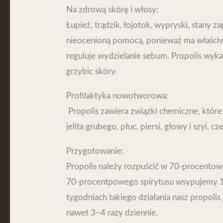
Na zdrową skórę i włosy:
Łupież, trądzik, łojotok, wypryski, stany z
nieocenioną pomocą, ponieważ ma właściwoś
reguluje wydzielanie sebum. Propolis wyka
grzybic skóry.
Profilaktyka nowotworowa:
Propolis zawiera związki chemiczne, któr
jelita grubego, płuc, piersi, głowy i szyi, c
Przygotowanie:
Propolis należy rozpuścić w 70-procentow
70-procentpowego spirytusu wsypujemy 10
tygodniach takiego działania nasz propolis
nawet 3–4 razy dziennie.