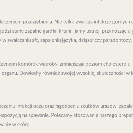
 leczeniem przeziębienia. Nie tylko zwalcza infekcje górny
odzi stany zapalne gardła, krtani i jamy ustnej, przynosząc ul
 w zwalczaniu aft, zapaleniu języka, dziąseł czy paradontozy.
zeniom komórek wątroby, zmniejszają poziom cholesterolu, t
go organu. Dowiodły również swojej wysokiej skuteczności w
czeniu infekcji oczu oraz łagodzeniu skutków urazów: zapale
pozycją na spawanie. Polecamy stosowanie naszego preparatu
wanie w skórę.