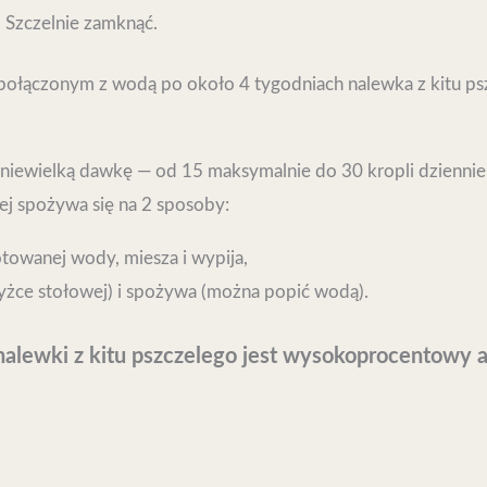
. Szczelnie zamknąć.
ołączonym z wodą po około 4 tygodniach nalewka z kitu psz
 niewielką dawkę — od 15 maksymalnie do 30 kropli dziennie 
ej spożywa się na 2 sposoby:
otowanej wody, miesza i wypija,
 łyżce stołowej) i spożywa (można popić wodą).
lewki z kitu pszczelego jest wysokoprocentowy alk