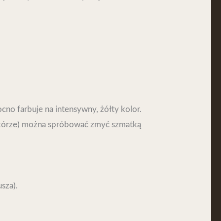
no farbuje na intensywny, żółty kolor.
 skórze) można spróbować zmyć szmatką
sza).