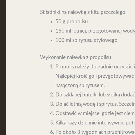
Składniki na nalewkę z kitu pszczelego
50 g propolisu
150 ml letniej, przegotowanej wod
100 ml spirytusu etylowego
Wykonanie nalewka z propolisu
Propolis należy dokładnie oczyścić 
Najlepiej kroić go i przygotowywa
nasączoną spirytusem.
Do szklanej butelki lub słoika doda
Dolać letnią wodę i spirytus. Szczel
Odstawić w miejsce, gdzie jest cie
Kilka razy dziennie intensywnie pot
Po około 3 tygodniach przefiltrowa