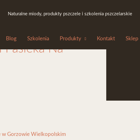
Naturalne miody, produkty pszczele i szkolenia pszczelarskie
Blog
Szkolenia
Produkty
Kontakt
Sklep
i Pasieka Na