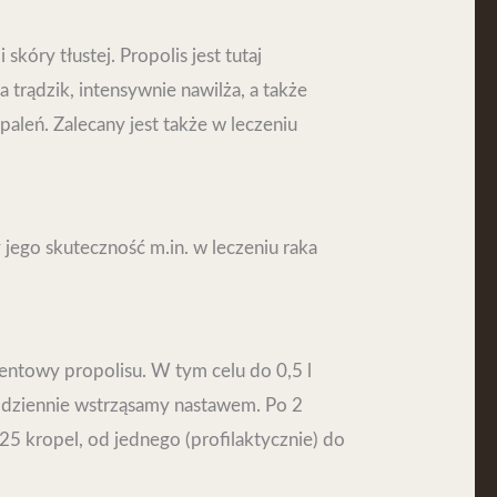
kóry tłustej. Propolis jest tutaj
trądzik, intensywnie nawilża, a także
aleń. Zalecany jest także w leczeniu
ego skuteczność m.in. w leczeniu raka
centowy propolisu. W tym celu do 0,5 l
odziennie wstrząsamy nastawem. Po 2
25 kropel, od jednego (profilaktycznie) do