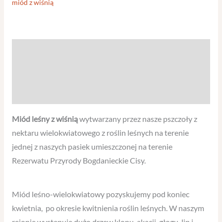
miód z wiśnią
Opis
Informacje dodatkowe
Opinie (0)
Miód leśny z wiśnią
wytwarzany przez nasze pszczoły z
nektaru wielokwiatowego z roślin leśnych na terenie
jednej z naszych pasiek umieszczonej na terenie
Rezerwatu Przyrody Bogdanieckie Cisy.
Miód leśno-wielokwiatowy pozyskujemy pod koniec
kwietnia, po okresie kwitnienia roślin leśnych. W naszym
rejonie występuje dużo drzew klonu, akacji, głogu, lip i