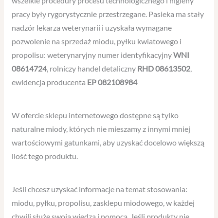
wszelkie procedury procesu technologicznego i higieny
pracy były rygorystycznie przestrzegane. Pasieka ma stały
nadzór lekarza weterynarii i uzyskała wymagane
pozwolenie na sprzedaż miodu, pyłku kwiatowego i
propolisu: weterynaryjny numer identyfikacyjny
WNI
08614724
, rolniczy handel detaliczny
RHD 08613502
,
ewidencja producenta
EP 082108984
W ofercie sklepu internetowego dostępne są tylko
naturalne miody, których nie mieszamy z innymi mniej
wartościowymi gatunkami, aby uzyskać docelowo większą
ilość tego produktu.
Jeśli chcesz uzyskać informacje na temat stosowania:
miodu, pyłku, propolisu, zasklepu miodowego, w każdej
chwili służę swoją wiedzą i pomocą. Jeśli produkty nie