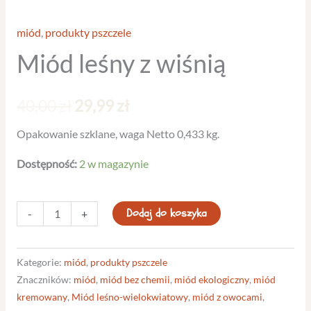
miód
,
produkty pszczele
Miód leśny z wiśnią
40,00
zł
29,99
zł
Opakowanie szklane, waga Netto 0,433 kg.
Dostępność:
2 w magazynie
Dodaj do koszyka
-
+
Kategorie:
miód
,
produkty pszczele
Znaczników:
miód
,
miód bez chemii
,
miód ekologiczny
,
miód
kremowany
,
Miód leśno-wielokwiatowy
,
miód z owocami
,