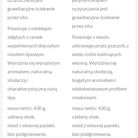
grawitacyjne ściekanie
oczyszczania jest
przez sito.
grawitacyjne ściekanie
przez sito.
Powstaje z odsklepin
zdjętych z ramek
Powstaje z miodu
wypełnionych dojrzałym
zebranego przez pszczoły z
miodem lipowym.
wielu roślin kwitnących
Wyróżnia się wyrazistym
wiosną. Wyróżnia się
aromatem, naturalną
naturalną słodyczą,
słodyczą i
bogatym aromatem i
charakterystyczną nutą
wielokwiatowym profilem
lipy.
smakowym.
masa netto: 430 g,
masa netto: 430 g,
szklany słoik,
szklany słoik,
miód z własnej pasieki,
miód z własnej pasieki,
bez podgrzewania,
bez podgrzewania,