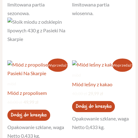
limitowana partia
limitowana partia
sezonowa.
wiosenna.
Pierwotna
Aktualna
Pierwotna
Aktualna
Wyprzedaż!
Wyprzedaż!
cena
cena
cena
cena
wynosiła:
wynosi:
wynosiła:
wynosi:
miód
60,00 zł.
49,99 zł.
40,00 zł.
29,99 zł.
miód
Miód leśny z kakao
Miód z propolisem
40,00
zł
29,99
zł
60,00
zł
49,99
zł
Dodaj do koszyka
Dodaj do koszyka
Opakowanie szklane, waga
Opakowanie szklane, waga
Netto 0,433 kg.
Netto 0,433 kg.