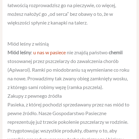
łatwością rozprowadzisz go na pieczywie, co więcej,
możesz nałożyć go „od serca” bez obawy o to, że w
większości spłynie z kanapki na talerz.
Miód leśny z wiśnią
Miód leśny
:
u nas w pasiece
nie znajdą państwo
chemii
stosowanej przez pszczelarzy do zawalczenia chorób
(Apiwarol). Ramki po miodobraniu są wymieniane co roku
na nowe. Prowadzimy tak zwany obieg zamknięty wosku,
z którego sami robimy węzę (ramka pszczela).
Zakupy z pewnego źródła
Pasieka, z której pochodzi sprzedawany przez nas miód to
pewne źródło. Nasze Gospodarstwo Pasieczne
reprezentuję już trzecie pokolenie pszczelarzy w rodzinie.
Przygotowując wszystkie produkty, dbamy o to, aby