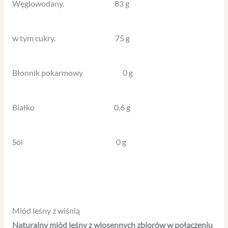
Węglowodany. 83 g
w tym cukry. 75 g
Błonnik pokarmowy 0 g
Białko 0,6 g
Sól 0 g
Miód leśny z wiśnią
Naturalny miód leśny z wiosennych zbiorów w połączeniu