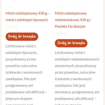
miód
miód
Miód odsklepinowy 430 g –
Miód odsklepinowy
miód z odsklepin lipowych
wielokwiatowy 430 g |
Pasieka Na Skarpie
59,99
zł
49,99
zł
Dodaj do koszyka
Dodaj do koszyka
Limitowany miód z
odsklepin lipowych,
Limitowany miód z
pozyskiwany przez
odsklepin wielokwiatowych
powolne, naturalne
wiosennych, pozyskiwany
ściekanie z woskowych
przez powolne, naturalne
zasklepów. Nie jest
ściekanie z woskowych
podgrzewany ani
zasklepów. Nie jest
poddawany ultrafiltracji –
wirowany, podgrzewany ani
jedynym etapem
poddawany ultrafiltracji –
oczyszczania jest
jedynym etapem