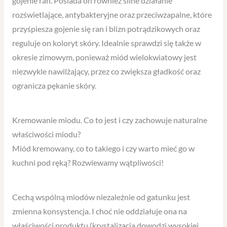
gojenie ran. Posiada on również silne działanie
rozświetlające, antybakteryjne oraz przeciwzapalne, które
przyśpiesza gojenie się ran i blizn potrądzikowych oraz
reguluje on koloryt skóry. Idealnie sprawdzi się także w
okresie zimowym, ponieważ miód wielokwiatowy jest
niezwykle nawilżający, przez co zwiększa gładkość oraz
ogranicza pękanie skóry.
Kremowanie miodu. Co to jest i czy zachowuje naturalne
właściwości miodu?
Miód kremowany, co to takiego i czy warto mieć go w
kuchni pod ręką? Rozwiewamy wątpliwości!
Cechą wspólną miodów niezależnie od gatunku jest
zmienna konsystencja. I choć nie oddziałuje ona na
właściwości produktu (krystalizacja dowodzi wysokiej