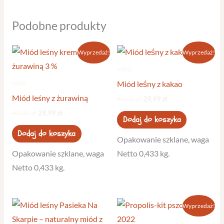
Podobne produkty
Pierwotna
Aktualna
Pierwotna
Aktualna
Wyprzedaż!
Wyprzedaż!
cena
cena
cena
cena
wynosiła:
wynosi:
wynosiła:
wynosi:
miód
40,00 zł.
29,99 zł.
40,00 zł.
29,99 zł.
miód
Miód leśny z kakao
Miód leśny z żurawiną
40,00
zł
29,99
zł
40,00
zł
29,99
zł
Dodaj do koszyka
Dodaj do koszyka
Opakowanie szklane, waga
Opakowanie szklane, waga
Netto 0,433 kg.
Netto 0,433 kg.
Pierwotna
Aktualna
Wyprzedaż!
cena
cena
wynosiła:
wynosi: