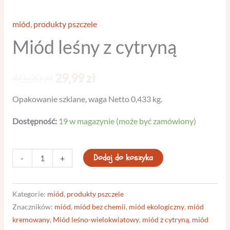
miód
,
produkty pszczele
Miód leśny z cytryną
40,00
zł
29,99
zł
Opakowanie szklane, waga Netto 0,433 kg.
Dostępność:
19 w magazynie (może być zamówiony)
Dodaj do koszyka
-
+
Kategorie:
miód
,
produkty pszczele
Znaczników:
miód
,
miód bez chemii
,
miód ekologiczny
,
miód
kremowany
,
Miód leśno-wielokwiatowy
,
miód z cytryną
,
miód