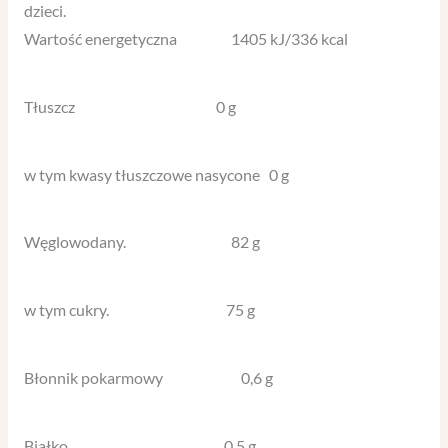
dzieci.
Wartość energetyczna 1405 kJ/336 kcal
Tłuszcz 0 g
w tym kwasy tłuszczowe nasycone 0 g
Węglowodany. 82 g
w tym cukry. 75 g
Błonnik pokarmowy 0,6 g
Białko 0,5 g