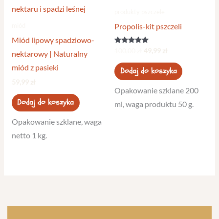
100,00 zł.
49,99 zł.
produkty pszczele
miód
Propolis-kit pszczeli
Miód lipowy spadziowo-
Oceniono
100,00
zł
49,99
zł
nektarowy | Naturalny
5.00
na 5
miód z pasieki
Dodaj do koszyka
59,99
zł
Opakowanie szklane 200
Dodaj do koszyka
ml, waga produktu 50 g.
Opakowanie szklane, waga
netto 1 kg.