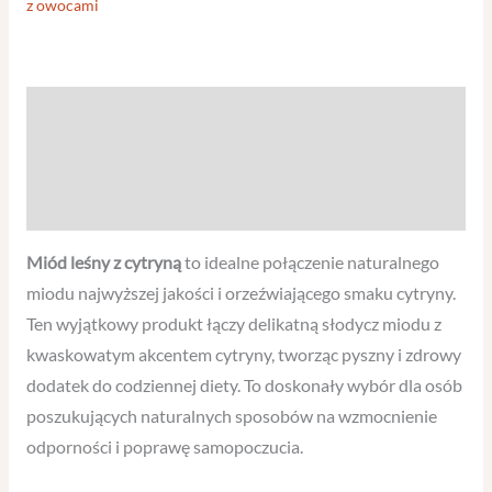
z owocami
Opis
Informacje dodatkowe
Opinie (0)
Miód leśny z cytryną
to idealne połączenie naturalnego
miodu najwyższej jakości i orzeźwiającego smaku cytryny.
Ten wyjątkowy produkt łączy delikatną słodycz miodu z
kwaskowatym akcentem cytryny, tworząc pyszny i zdrowy
dodatek do codziennej diety. To doskonały wybór dla osób
poszukujących naturalnych sposobów na wzmocnienie
odporności i poprawę samopoczucia.