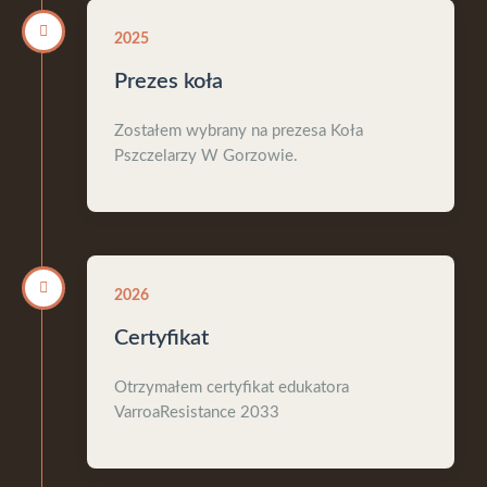
2025
Prezes koła
Zostałem wybrany na prezesa Koła
Pszczelarzy W Gorzowie.
2026
Certyfikat
Otrzymałem certyfikat edukatora
VarroaResistance 2033